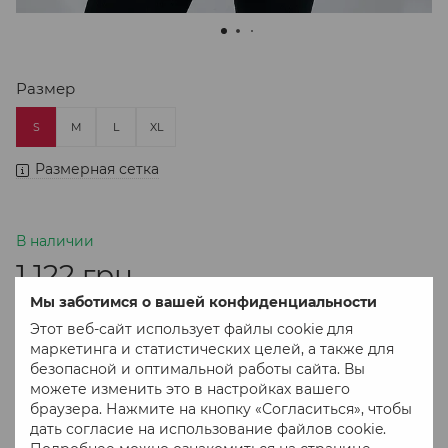
Размер
S
M
L
XL
Размерная сетка
В наличии
1 122 грн
Мы заботимся о вашей конфиденциальности
Этот веб-сайт использует файлы cookie для
В корзину
маркетинга и статистических целей, а также для
безопасной и оптимальной работы сайта. Вы
можете изменить это в настройках вашего
Купить в 1 клік
браузера. Нажмите на кнопку «Согласиться», чтобы
дать согласие на использование файлов cookie.