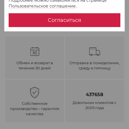
Подробнее можно ознакомиться на странице
В избранное
К сравнению
Пользовательское соглашение
.
Согласиться
Обмен и возврат в
Отправка в понедельник,
течение 30 дней
среду и пятницу
437658
Довольных клиентов с
Собственное
2005 года
производство – гарантия
качества