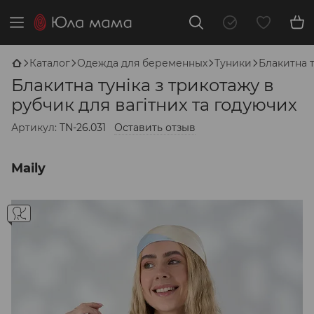
Каталог
Одежда для беременных
Туники
Блакитна т
Блакитна туніка з трикотажу в
рубчик для вагітних та годуючих
Артикул:
TN-26.031
Оставить отзыв
Maily