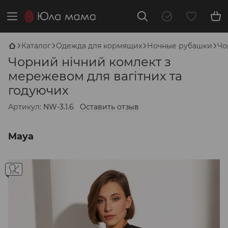
Каталог
Одежда для кормящих
Ночные рубашки
Чо
Чорний нічний комлект з
мережевом для вагітних та
годуючих
Артикул:
NW-3.1.6
Оставить отзыв
Maya