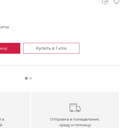
сетка
зину
Купить в 1 клік
т в
Отправка в понедельник,
ей
среду и пятницу