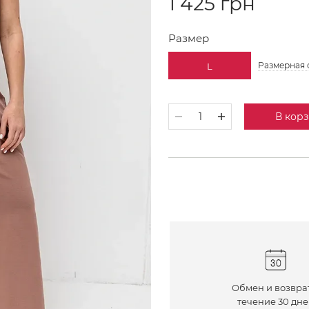
1 425 грн
Размер
Размерная 
L
В кор
Обмен и возвра
течение 30 дн