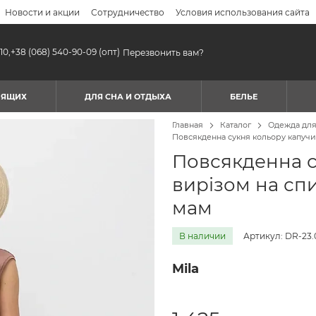
Новости и акции
Сотрудничество
Условия использования сайта
10,
+38 (068) 540-90-09
(опт)
Перезвонить вам?
МЯЩИХ
ДЛЯ СНА И ОТДЫХА
БЕЛЬЕ
Главная
Каталог
Одежда дл
Повсякденна сукня кольору капучин
Повсякденна с
вирізом на спи
мам
В наличии
Артикул: DR-23.
Mila