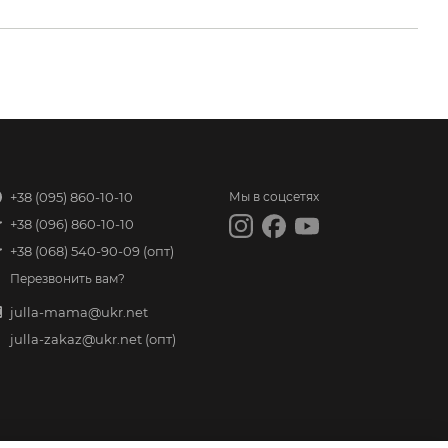
+38 (095) 860-10-10
Мы в соцсетях
+38 (096) 860-10-10
+38 (068) 540-90-09
(опт)
Перезвонить вам?
julla-mama@ukr.net
julla-zakaz@ukr.net
(опт)