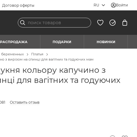
RU
Войти
Договор оферты
РАСПРОДАЖА
ПОДАРКИ
НОВИНКИ
я беременных
Платья
о з вирізом на спинці для вагітних та годуючих мам
укня кольору капучино з
нці для вагітних та годуючих
081
Оставить отзыв