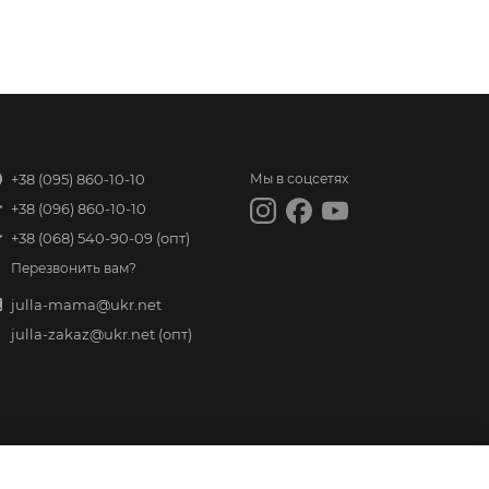
+38 (095) 860-10-10
Мы в соцсетях
+38 (096) 860-10-10
+38 (068) 540-90-09
(опт)
Перезвонить вам?
julla-mama@ukr.net
julla-zakaz@ukr.net
(опт)