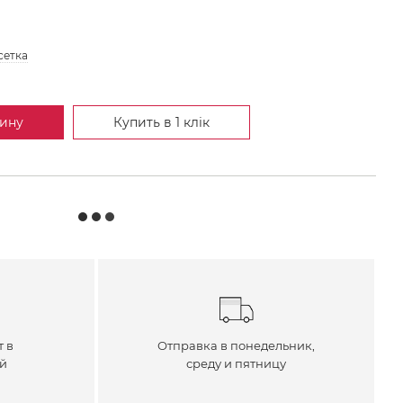
сетка
зину
Купить в 1 клік
т в
Отправка в понедельник,
ей
среду и пятницу