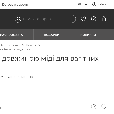
RU
Войти
Договор оферты
РАСПРОДАЖА
ПОДАРКИ
НОВИНКИ
я беременных
Платья
вагітних та годуючих
 довжиною міді для вагітних
061
Оставить отзыв
рн