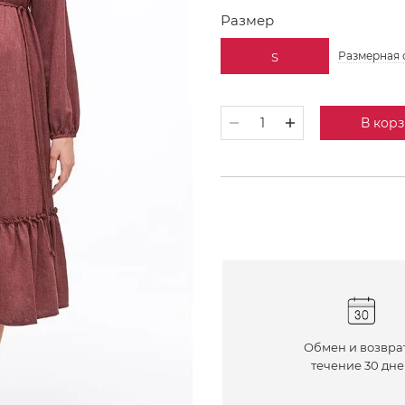
Размер
Размерная 
S
В кор
Обмен и возвра
течение 30 дн