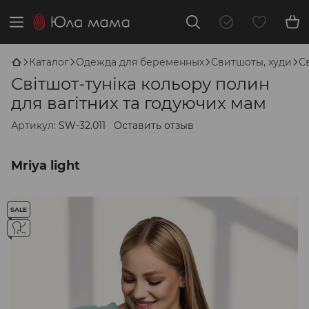
Каталог
Одежда для беременных
Свитшоты, худи
С
Світшот-туніка кольору полин
для вагітних та годуючих мам
Артикул:
SW-32.011
Оставить отзыв
Mriya light
SALE