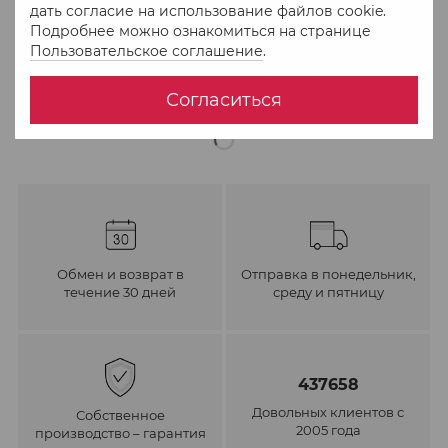
Купить в 1 клік
дать согласие на использование файлов cookie.
Подробнее можно ознакомиться на странице
Пользовательское соглашение
.
В избранное
К сравнению
Согласиться
Обмен и возврат в
Отправка в понедельник,
течение 30 дней
среду и пятницу
437658
Довольных клиентов с
Собственное
2005 года
производство – гарантия