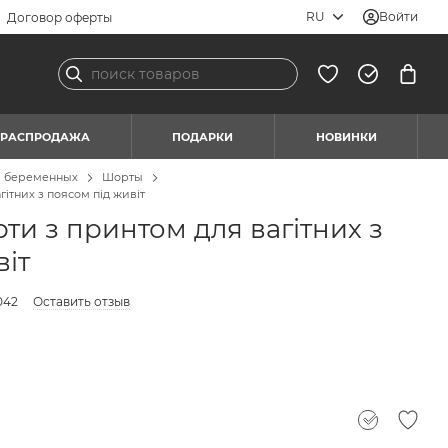
RU
Войти
Договор оферты
РАСПРОДАЖА
ПОДАРКИ
НОВИНКИ
я беременных
Шорты
гітних з поясом під живіт
рти з принтом для вагітних з
віт
042
Оставить отзыв