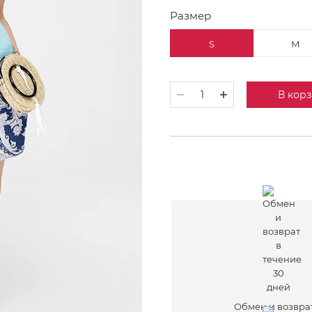
Размер
S
M
В кор
Обмен и возвра