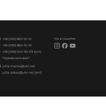
+38 (095) 860-10-10
Мы в соцсетях
+38 (096) 860-10-10
+38 (068) 540-90-09
(опт)
Перезвонить вам?
julla-mama@ukr.net
julla-zakaz@ukr.net
(опт)