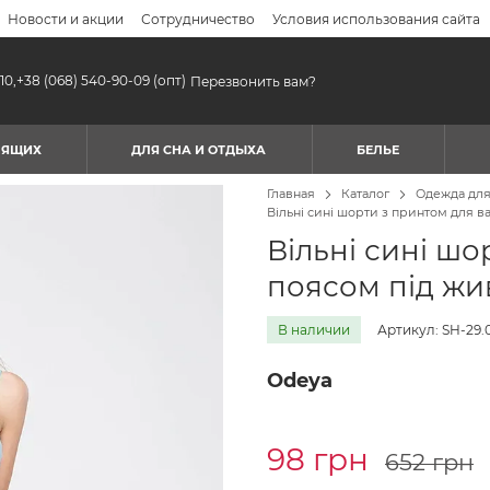
Новости и акции
Сотрудничество
Условия использования сайта
10,
+38 (068) 540-90-09
(опт)
Перезвонить вам?
МЯЩИХ
ДЛЯ СНА И ОТДЫХА
БЕЛЬЕ
Главная
Каталог
Одежда дл
Вільні сині шорти з принтом для ва
Вільні сині шо
поясом під жи
В наличии
Артикул: SH-29.
Odeya
98 грн
652 грн