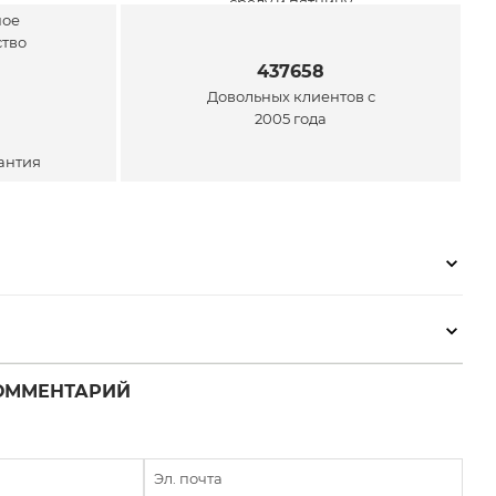
среду и пятницу
ей
437658
Довольных клиентов с
2005 года
антия
ОММЕНТАРИЙ