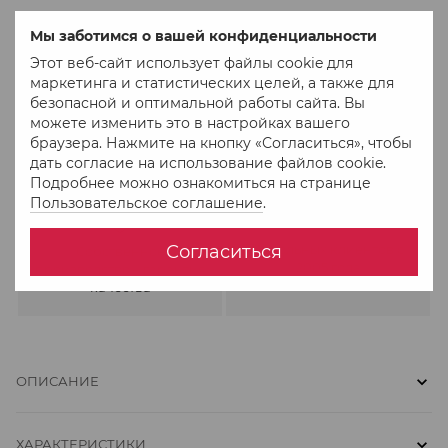
Мы заботимся о вашей конфиденциальности
Этот веб-сайт использует файлы cookie для
маркетинга и статистических целей, а также для
безопасной и оптимальной работы сайта. Вы
Обмен и возврат в
Отправка в понедельник,
можете изменить это в настройках вашего
течение 30 дней
среду и пятницу
браузера. Нажмите на кнопку «Согласиться», чтобы
дать согласие на использование файлов cookie.
Подробнее можно ознакомиться на странице
Пользовательское соглашение
.
437658
Согласиться
Довольных клиентов с
Собственное
2005 года
производство – гарантия
качества
ОПИСАНИЕ
ХАРАКТЕРИСТИКИ