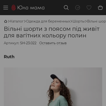
Каталог
Одежда для беременных
Шорты
Вільні шор
Вільні шорти з поясом під живіт
для вагітних кольору полин
Артикул:
SH-23.022
Оставить отзыв
Ruth