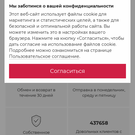
В избранное
К сравнению
Мы заботимся о вашей конфиденциальности
Этот веб-сайт использует файлы cookie для
маркетинга и статистических целей, а также для
безопасной и оптимальной работы сайта. Вы
можете изменить это в настройках вашего
браузера. Нажмите на кнопку «Согласиться», чтобы
дать согласие на использование файлов cookie.
Подробнее можно ознакомиться на странице
Пользовательское соглашение
.
Согласиться
Обмен и возврат в
Отправка в понедельник,
течение 30 дней
среду и пятницу
437658
Довольных клиентов с
Собственное