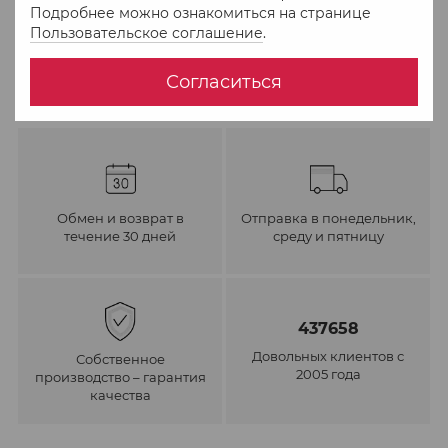
Подробнее можно ознакомиться на странице
В избранное
К сравнению
Пользовательское соглашение
.
Согласиться
Обмен и возврат в
Отправка в понедельник,
течение 30 дней
среду и пятницу
437658
Довольных клиентов с
Собственное
2005 года
производство – гарантия
качества