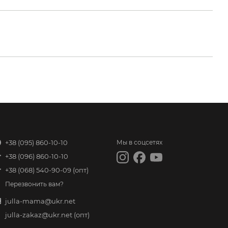
+38 (095) 860-10-10
Мы в соцсетях
+38 (096) 860-10-10
+38 (068) 540-90-09
(опт)
Перезвонить вам?
julla-mama@ukr.net
julla-zakaz@ukr.net
(опт)