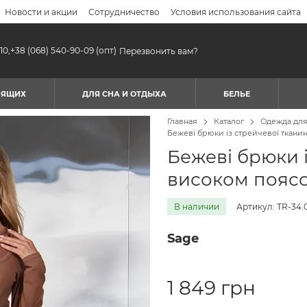
Новости и акции
Сотрудничество
Условия использования сайта
10,
+38 (068) 540-90-09
(опт)
Перезвонить вам?
МЯЩИХ
ДЛЯ СНА И ОТДЫХА
БЕЛЬЕ
Главная
Каталог
Одежда дл
Бежеві брюки із стрейчевої ткани
Бежеві брюки 
високом поясо
В наличии
Артикул: TR-34.
Sage
1 849 грн