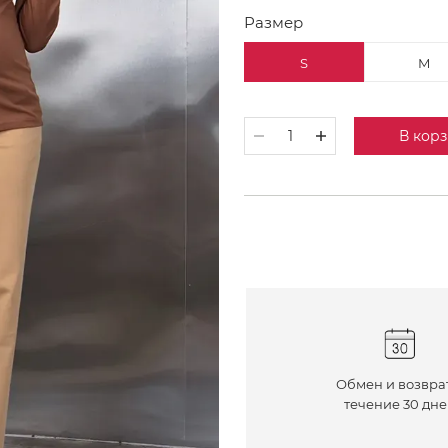
Размер
S
M
В кор
Обмен и возвра
течение 30 дн