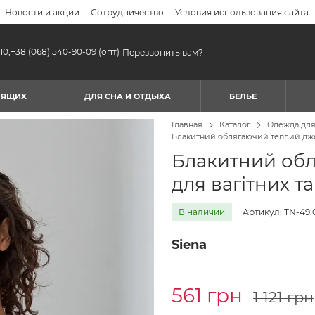
Новости и акции
Сотрудничество
Условия использования сайта
10,
+38 (068) 540-90-09
(опт)
Перезвонить вам?
МЯЩИХ
ДЛЯ СНА И ОТДЫХА
БЕЛЬЕ
Главная
Каталог
Одежда дл
Блакитний облягаючий теплий дже
Блакитний об
для вагітних т
В наличии
Артикул: TN-49.
Siena
561 грн
1 121 грн