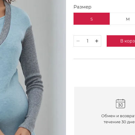
Размер
S
M
В кор
Обмен и возвра
течение 30 дн