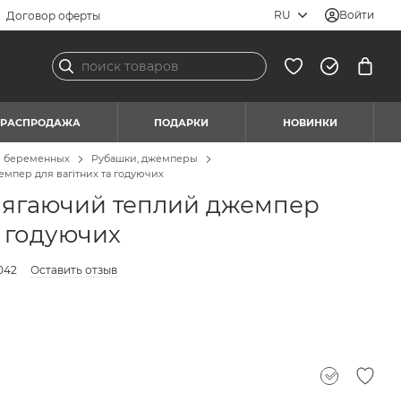
RU
Войти
Договор оферты
РАСПРОДАЖА
ПОДАРКИ
НОВИНКИ
я беременных
Рубашки, джемперы
мпер для вагітних та годуючих
лягаючий теплий джемпер
а годуючих
042
Оставить отзыв