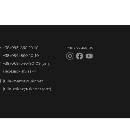
+38 (095) 860-10-10
Мы в соцсетях
+38 (096) 860-10-10
+38 (068) 540-90-09
(опт)
Перезвонить вам?
julla-mama@ukr.net
julla-zakaz@ukr.net
(опт)