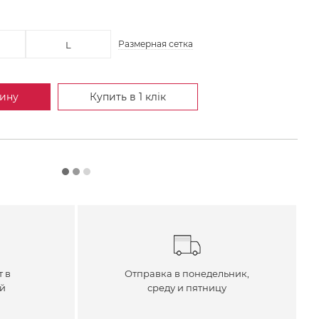
Размерная сетка
L
зину
Купить в 1 клік
т в
Отправка в понедельник,
ей
среду и пятницу