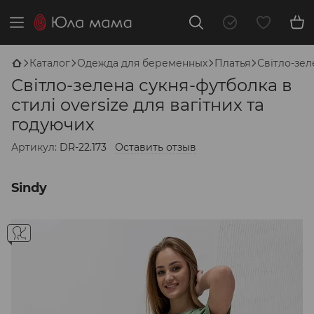
Каталог
Одежда для беременных
Платья
Світло-зел
Світло-зелена сукня-футболка в
стилі oversize для вагітних та
годуючих
Артикул:
DR-22.173
Оставить отзыв
Sindy