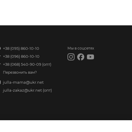
+38 (095) 860-10-10
Мы в соцсетях
+38 (096) 860-10-10
+38 (068) 540-90-09
(опт)
Перезвонить вам?
julla-mama@ukr.net
julla-zakaz@ukr.net
(опт)