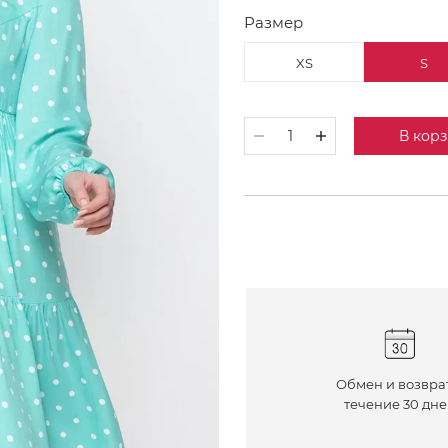
Размер
XS
S
В кор
Обмен и возвра
течение 30 дн