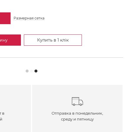
Размерная сетка
зину
Купить в 1 клік
т в
Отправка в понедельник,
ей
среду и пятницу