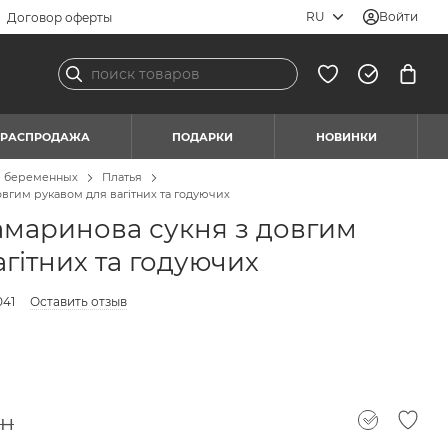
RU
Войти
Договор оферты
РАСПРОДАЖА
ПОДАРКИ
НОВИНКИ
я беременных
Платья
овгим рукавом для вагітних та годуючих
амаринова сукня з довгим
гітних та годуючих
041
Оставить отзыв
рн