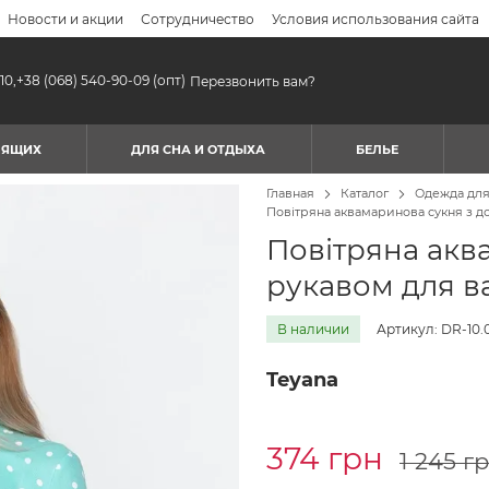
Новости и акции
Сотрудничество
Условия использования сайта
10,
+38 (068) 540-90-09
(опт)
Перезвонить вам?
МЯЩИХ
ДЛЯ СНА И ОТДЫХА
БЕЛЬЕ
Главная
Каталог
Одежда дл
Повітряна аквамаринова сукня з д
Повітряна акв
рукавом для ва
В наличии
Артикул: DR-10.
Teyana
374 грн
1 245 г