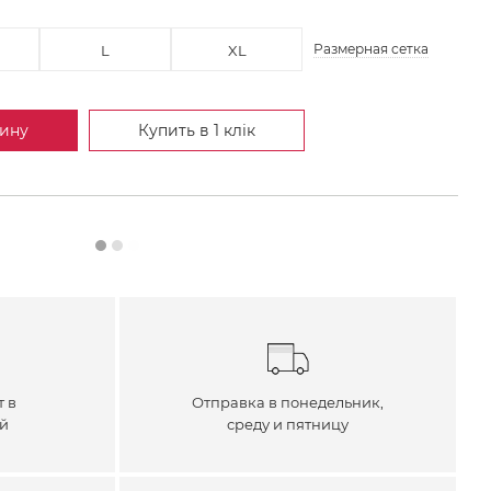
Размерная сетка
L
XL
зину
Купить в 1 клік
т в
Отправка в понедельник,
ей
среду и пятницу