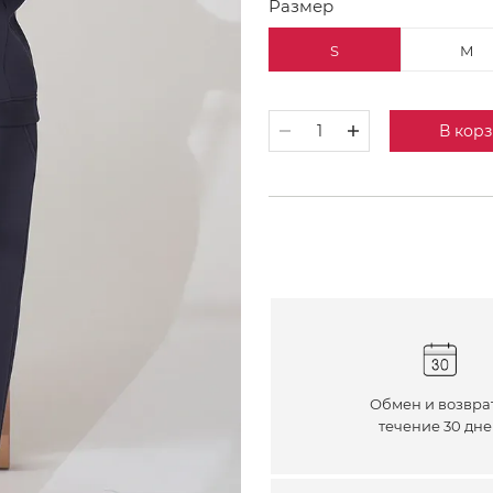
Размер
S
M
В кор
Обмен и возвра
течение 30 дн