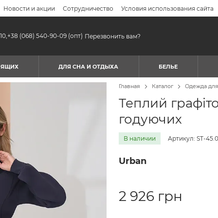
Новости и акции
Сотрудничество
Условия использования сайта
10,
+38 (068) 540-90-09
(опт)
Перезвонить вам?
МЯЩИХ
ДЛЯ СНА И ОТДЫХА
БЕЛЬЕ
Главная
Каталог
Одежда дл
Теплий графіто
годуючих
В наличии
Артикул: ST-45.0
Urban
2 926 грн