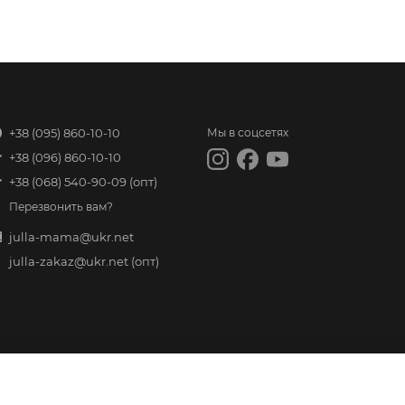
+38 (095) 860-10-10
Мы в соцсетях
+38 (096) 860-10-10
+38 (068) 540-90-09
(опт)
Перезвонить вам?
julla-mama@ukr.net
julla-zakaz@ukr.net
(опт)