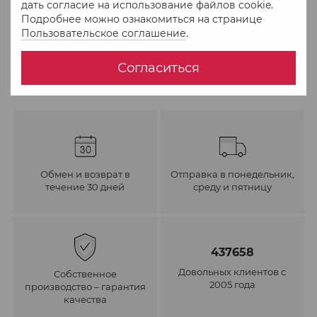
дать согласие на использование файлов cookie.
Подробнее можно ознакомиться на странице
В избранное
К сравнению
Пользовательское соглашение
.
Согласиться
Обмен и возврат в
Отправка в понедельник,
течение 30 дней
среду и пятницу
437658
Довольных клиентов с
Собственное
2005 года
производство – гарантия
качества