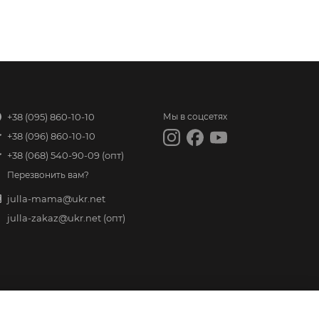
+38 (095) 860-10-10
Мы в соцсетях
+38 (096) 860-10-10
+38 (068) 540-90-09
(опт)
Перезвонить вам?
julla-mama@ukr.net
julla-zakaz@ukr.net
(опт)