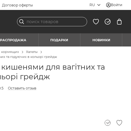
RU
Войти
Договор оферты
РАСПРОДАЖА
ПОДАРКИ
НОВИНКИ
я кормящих
Халаты
них та годуючих в кольорі грейдж
 кишенями для вагітних та
льорі грейдж
.5
Оставить отзыв