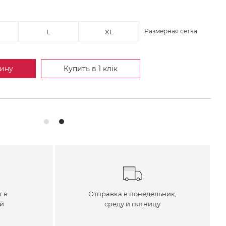
Размерная сетка
L
XL
зину
Купить в 1 клік
т в
Отправка в понедельник,
ей
среду и пятницу