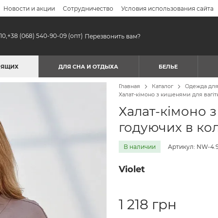
Новости и акции
Сотрудничество
Условия использования сайта
10,
+38 (068) 540-90-09
(опт)
Перезвонить вам?
МЯЩИХ
ДЛЯ СНА И ОТДЫХА
БЕЛЬЕ
Главная
Каталог
Одежда дл
Халат-кімоно з кишенями для вагіт
Халат-кімоно з
годуючих в ко
В наличии
Артикул: NW-4.9
Violet
1 218 грн