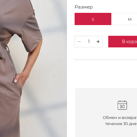
Размер
S
M
В кор
Обмен и возвра
течение 30 дн