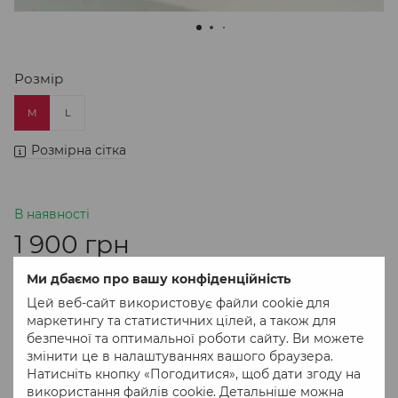
Розмір
M
L
Розмірна сітка
В наявності
1 900 грн
Ми дбаємо про вашу конфіденційність
В кошик
Цей веб-сайт використовує файли cookie для
маркетингу та статистичних цілей, а також для
безпечної та оптимальної роботи сайту. Ви можете
Придбати в 1 клік
змінити це в налаштуваннях вашого браузера.
Натисніть кнопку «Погодитися», щоб дати згоду на
використання файлів cookie. Детальніше можна