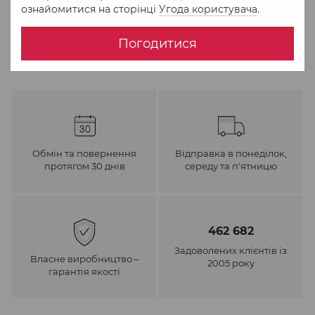
ознайомитися на сторінці
Угода користувача
.
До обраного
Порівняти
Погодитися
Обмін та повернення
Відправка в понеділок,
протягом 30 днів
середу та п'ятницю
462 682
Задоволених клієнтів із
Власне виробництво –
2005 року
гарантія якості