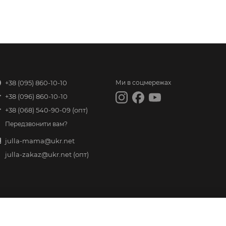
+38 (095) 860-10-10
Ми в соцмережах
+38 (096) 860-10-10
+38 (068) 540-90-09
(опт)
Передзвонити вам?
julla-mama@ukr.net
julla-zakaz@ukr.net
(опт)