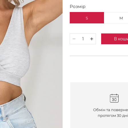
Розмір
S
M
В кош
Обмін та поверн
протягом 30 дн