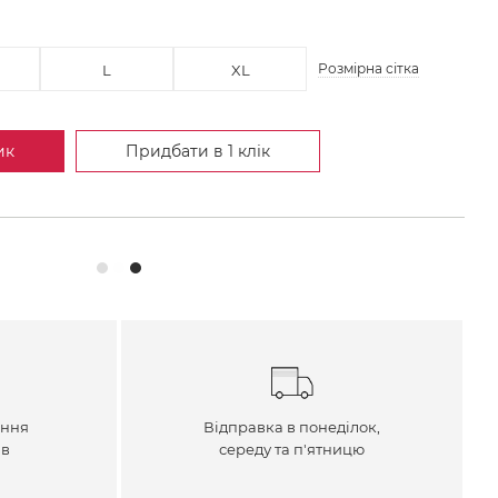
Розмірна сітка
L
XL
ик
Придбати в 1 клік
ення
Відправка в понеділок,
ів
середу та п'ятницю