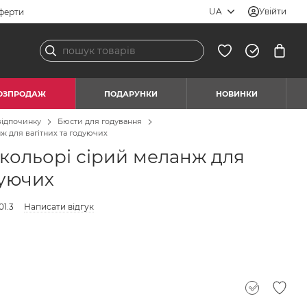
UA
Увійти
ферти
ОЗПРОДАЖ
ПОДАРУНКИ
НОВИНКИ
відпочинку
Бюсти для годування
ж для вагітних та годуючих
 кольорі сірий меланж для
дуючих
01.3
Написати відгук