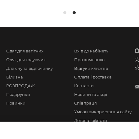
Одяг для вагітних
Вхід до кабінету
Одяг для годуючих
Про компанію
Для сну та відпочинку
Відгуки клієнтів
Білизна
Оплата і доставка
РОЗПРОДАЖ
Контакти
Подарунки
Новини та акції
Новинки
Співпраця
Умови використання сайту
Договір оферти