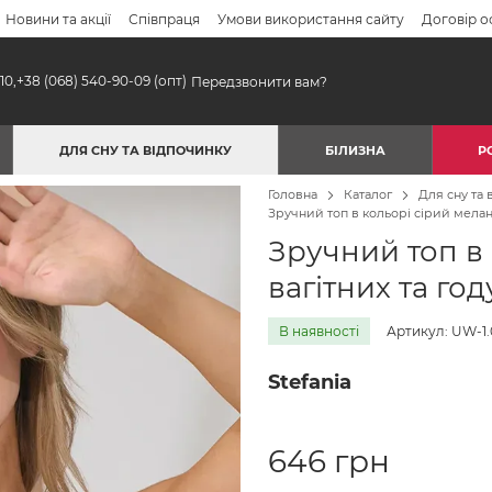
Новини та акції
Співпраця
Умови використання сайту
Договір о
10,
+38 (068) 540-90-09
(опт)
Передзвонити вам?
ДЛЯ СНУ ТА ВІДПОЧИНКУ
БІЛИЗНА
Р
Головна
Каталог
Для сну та 
Зручний топ в кольорі сірий мелан
Зручний топ в
вагітних та го
В наявності
Артикул: UW-1.
Stefania
646 грн