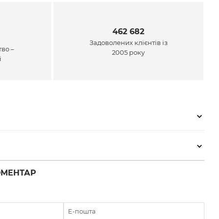
462 682
Задоволених клієнтів із
во –
2005 року
і
ОМЕНТАР