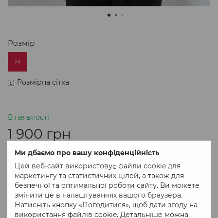
Розмір
M
Розмірна сітка
В наявності
1 900 грн
Ми дбаємо про вашу конфіденційність
В кошик
Цей веб-сайт використовує файли cookie для
маркетингу та статистичних цілей, а також для
безпечної та оптимальної роботи сайту. Ви можете
Придбати в 1 клік
змінити це в налаштуваннях вашого браузера.
Натисніть кнопку «Погодитися», щоб дати згоду на
використання файлів cookie. Детальніше можна