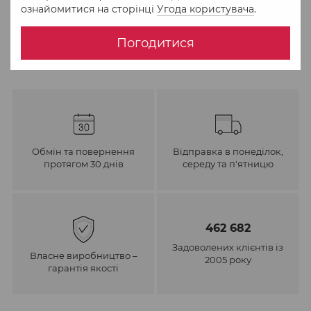
ознайомитися на сторінці
Угода користувача
.
До обраного
Порівняти
Погодитися
Обмін та повернення
Відправка в понеділок,
протягом 30 днів
середу та п'ятницю
462 682
Задоволених клієнтів із
Власне виробництво –
2005 року
гарантія якості