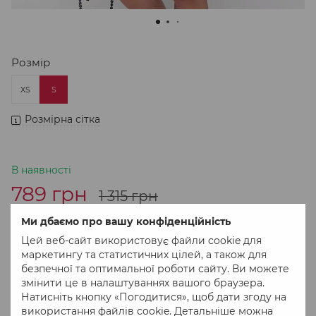
Розмір
XS
S
Розмірна сітка
В наявності
789 грн
1 315 грн
Ми дбаємо про вашу конфіденційність
В кошик
Цей веб-сайт використовує файли cookie для
маркетингу та статистичних цілей, а також для
безпечної та оптимальної роботи сайту. Ви можете
Придбати в 1 клік
змінити це в налаштуваннях вашого браузера.
Натисніть кнопку «Погодитися», щоб дати згоду на
використання файлів cookie. Детальніше можна