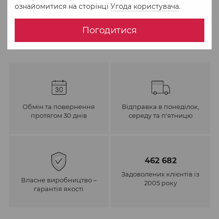
ознайомитися на сторінці
Угода користувача
.
До обраного
Порівняти
Погодитися
Обмін та повернення
Відправка в понеділок,
протягом 30 днів
середу та п'ятницю
462 682
Задоволених клієнтів із
Власне виробництво –
2005 року
гарантія якості