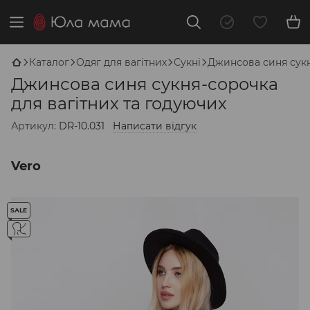
Каталог
Одяг для вагітних
Сукні
Джинсова синя сукн
Джинсова синя сукня-сорочка
для вагітних та годуючих
Артикул:
DR-10.031
Написати відгук
Vero
SALE