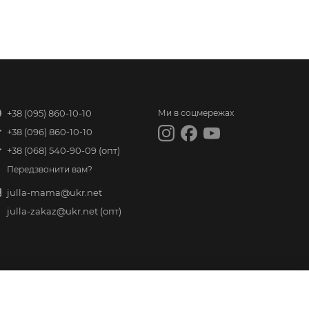
+38 (095) 860-10-10
Ми в соцмережах
+38 (096) 860-10-10
+38 (068) 540-90-09
(опт)
Передзвонити вам?
julla-mama@ukr.net
julla-zakaz@ukr.net
(опт)