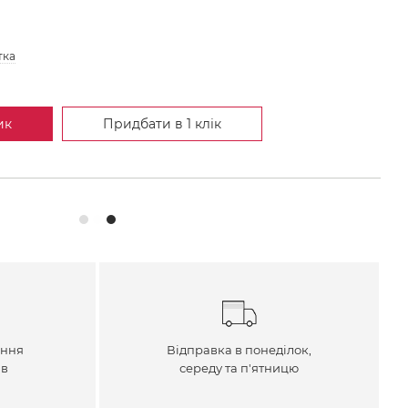
тка
ик
Придбати в 1 клік
ення
Відправка в понеділок,
ів
середу та п'ятницю