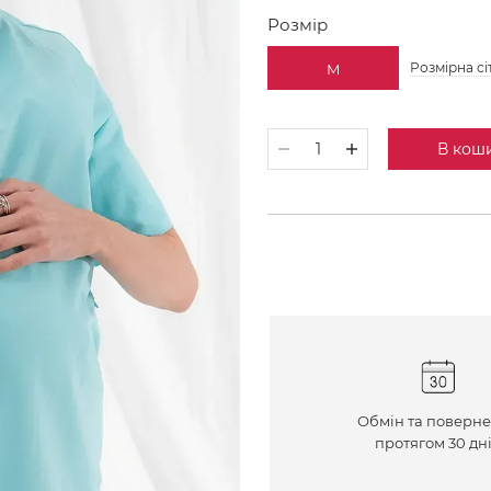
Розмір
Розмірна сі
M
В кош
Обмін та поверн
протягом 30 дн