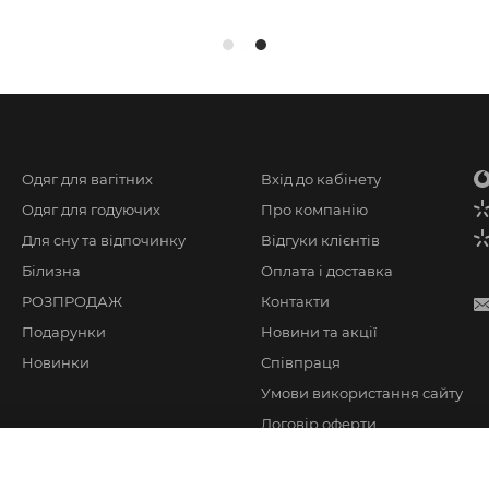
Одяг для вагітних
Вхід до кабінету
Одяг для годуючих
Про компанію
Для сну та відпочинку
Відгуки клієнтів
Білизна
Оплата і доставка
РОЗПРОДАЖ
Контакти
Подарунки
Новини та акції
Новинки
Співпраця
Умови використання сайту
Договір оферти