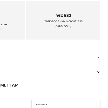
462 682
Задоволених клієнтів із
во –
2005 року
і
ОМЕНТАР