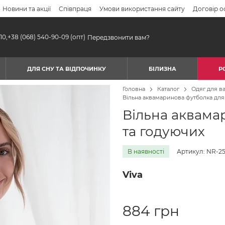
Новини та акції
Співпраця
Умови використання сайту
Договір о
10,
+38 (068) 540-90-09
(опт)
Передзвонити вам?
ДЛЯ СНУ ТА ВІДПОЧИНКУ
БІЛИЗНА
Р
Головна
Каталог
Одяг для ва
Вільна аквамаринова футболка для 
Вільна аквама
та годуючих
В наявності
Артикул: NR-25
Viva
884 грн