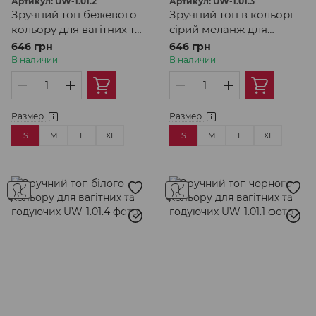
Артикул: UW-1.01.2
Артикул: UW-1.01.3
Зручний топ бежевого
Зручний топ в кольорі
кольору для вагітних та
сірий меланж для
годуючих
вагітних та годуючих
646 грн
646 грн
В наличии
В наличии
Размер
Размер
S
M
L
XL
S
M
L
XL