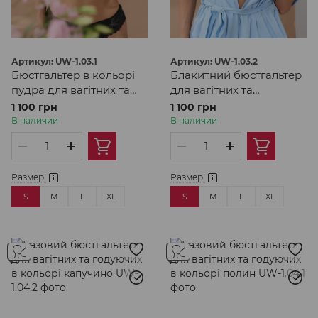
Артикул: UW-1.03.1
Артикул: UW-1.03.2
Бюстгальтер в кольорі
Блакитний бюстгальтер
пудра для вагітних та
для вагітних та
годуючих з мереживом
годуючих з мереживом
1 100 грн
1 100 грн
В наличии
В наличии
Размер
Размер
S
M
L
XL
S
M
L
XL