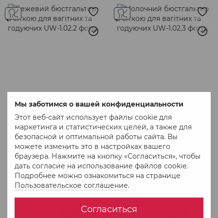
Мы заботимся о вашей конфиденциальности
Этот веб-сайт использует файлы cookie для
маркетинга и статистических целей, а также для
безопасной и оптимальной работы сайта. Вы
можете изменить это в настройках вашего
браузера. Нажмите на кнопку «Согласиться», чтобы
Артикул: UW-1.02.2
Артикул: UW-1.02.3
дать согласие на использование файлов cookie.
Бежевий бюстгальтер з
Молочний бюстгальтер
Подробнее можно ознакомиться на странице
сіткою для вагітних та
з сіткою для вагітних та
Пользовательское соглашение
.
годуючих
годуючих
1 049 грн
1 049 грн
В наличии
В наличии
Согласиться