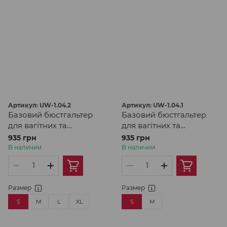
Артикул: UW-1.04.2
Артикул: UW-1.04.1
Базовий бюстгальтер
Базовий бюстгальтер
для вагітних та
для вагітних та
годуючих в кольорі
годуючих в кольорі
935 грн
935 грн
капучино
полин
В наличии
В наличии
Размер
Размер
S
M
L
XL
S
M