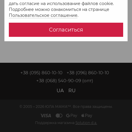
дать согласие на использование файлов cookie.
Подробнее можно ознакомиться на странице
Пользовательское соглашение
.
Согласиться
+38 (095) 860-10-10
+38 (096) 860-10-10
+38 (068) 540-90-09
(опт)
UA
RU
© 2005 – 2026 ЮЛА МАМА™. Все права защищены.
Поддержка магазина
Solution d.a.
Интернет-магазин создан с Хорошоп