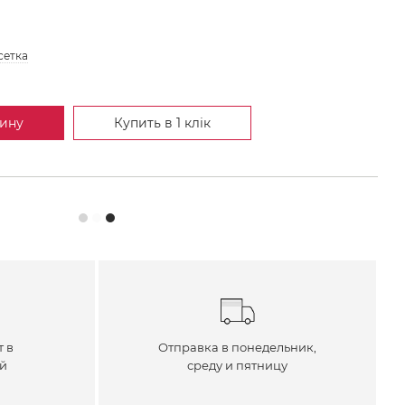
сетка
зину
Купить в 1 клік
т в
Отправка в понедельник,
ей
среду и пятницу