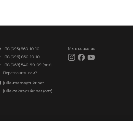
+38 (095) 860-10-10
Мы в соцсетях
+38 (096) 860-10-10
+38 (068) 540-90-09
(опт)
Перезвонить вам?
julla-mama@ukr.net
julla-zakaz@ukr.net
(опт)