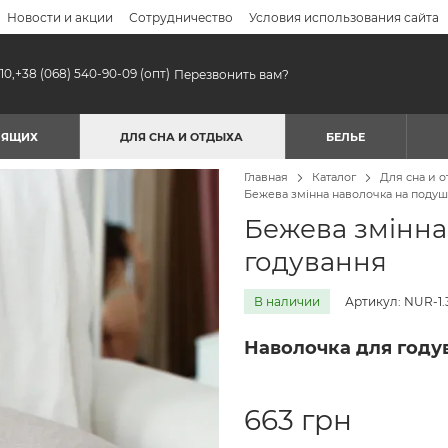
Новости и акции
Сотрудничество
Условия использования сайта
10,
+38 (068) 540-90-09
(опт)
Перезвонить вам?
МЯЩИХ
ДЛЯ СНА И ОТДЫХА
БЕЛЬЕ
Главная
Каталог
Для сна и 
Бежева змінна наволочка на подуш
Бежева змінна
годування
В наличии
Артикул: NUR-1.3
Наволочка для году
663 грн