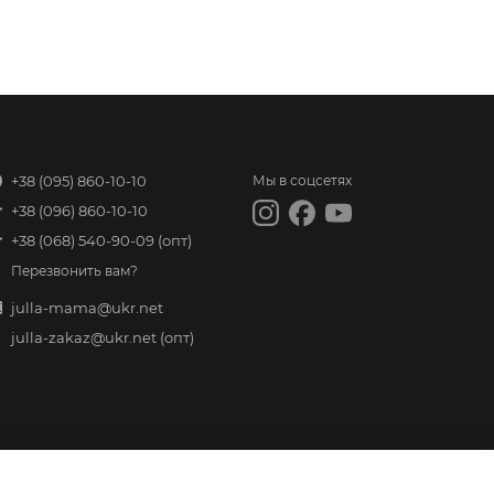
+38 (095) 860-10-10
Мы в соцсетях
+38 (096) 860-10-10
+38 (068) 540-90-09
(опт)
Перезвонить вам?
julla-mama@ukr.net
julla-zakaz@ukr.net
(опт)