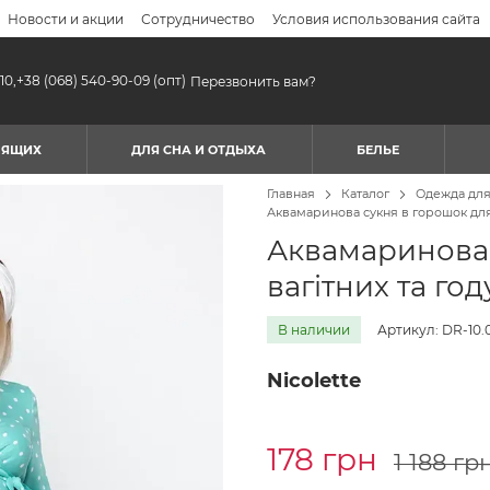
Новости и акции
Сотрудничество
Условия использования сайта
10,
+38 (068) 540-90-09
(опт)
Перезвонить вам?
МЯЩИХ
ДЛЯ СНА И ОТДЫХА
БЕЛЬЕ
Главная
Каталог
Одежда дл
Аквамаринова сукня в горошок для
Аквамаринова 
вагітних та го
В наличии
Артикул: DR-10.
Nicolette
178 грн
1 188 гр