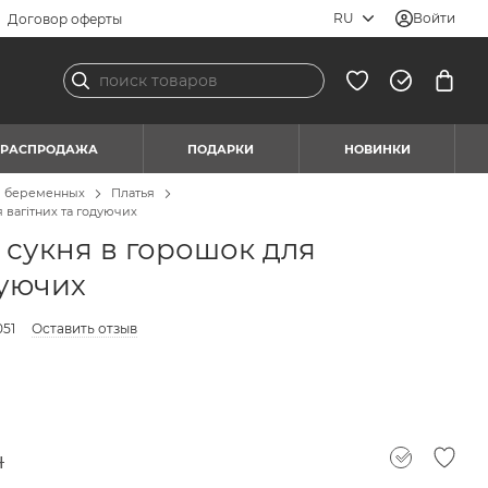
RU
Войти
Договор оферты
РАСПРОДАЖА
ПОДАРКИ
НОВИНКИ
я беременных
Платья
 вагітних та годуючих
сукня в горошок для
дуючих
051
Оставить отзыв
н