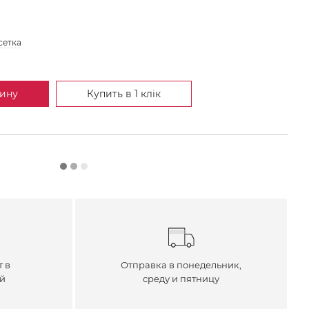
сетка
зину
Купить в 1 клік
т в
Отправка в понедельник,
ей
среду и пятницу