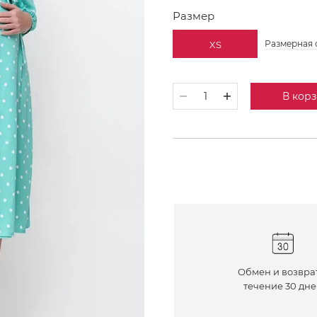
Размер
Размерная 
XS
В кор
Обмен и возвра
течение 30 дн