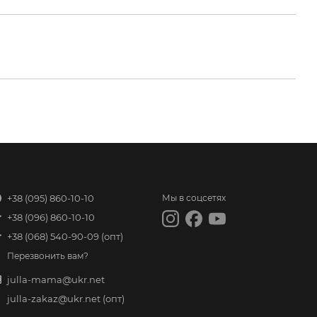
+38 (095) 860-10-10
Мы в соцсетях
+38 (096) 860-10-10
+38 (068) 540-90-09
(опт)
Перезвонить вам?
julla-mama@ukr.net
julla-zakaz@ukr.net
(опт)