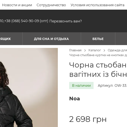
Новости и акции
Сотрудничество
Условия использования сайта
10,
+38 (068) 540-90-09
(опт)
Перезвонить вам?
МЯЩИХ
ДЛЯ СНА И ОТДЫХА
БЕЛЬЕ
Главная
Каталог
Одежда дл
Чорна стьобана куртка на кнопках
Чорна стьобан
вагітних із б
В наличии
Артикул: OW-33.
Noa
2 698 грн