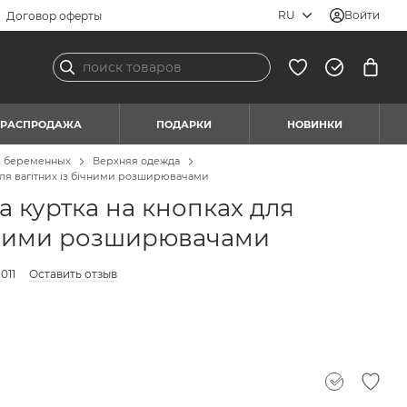
RU
Войти
Договор оферты
РАСПРОДАЖА
ПОДАРКИ
НОВИНКИ
я беременных
Верхняя одежда
 для вагітних із бічними розширювачами
а куртка на кнопках для
ічними розширювачами
011
Оставить отзыв