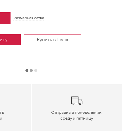
Размерная сетка
зину
Купить в 1 клік
т в
Отправка в понедельник,
ей
среду и пятницу