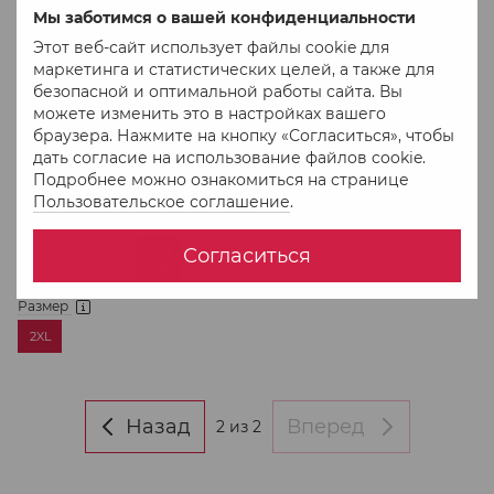
Мы заботимся о вашей конфиденциальности
Этот веб-сайт использует файлы cookie для
маркетинга и статистических целей, а также для
безопасной и оптимальной работы сайта. Вы
можете изменить это в настройках вашего
Артикул: NW-1.5.5
браузера. Нажмите на кнопку «Согласиться», чтобы
Молочна нічна сорочка
дать согласие на использование файлов cookie.
з довгим рукавом на
Подробнее можно ознакомиться на странице
запа́х принт блакитні
898 грн
Пользовательское соглашение
.
зірки для вагітних та
В наличии
годуючих
Согласиться
Размер
2XL
Назад
Вперед
2
из 2