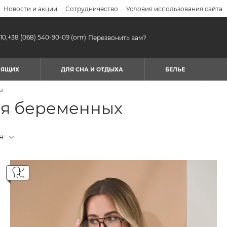
Новости и акции
Сотрудничество
Условия использования сайта
10,
+38 (068) 540-90-09
(опт)
Перезвонить вам?
МЯЩИХ
ДЛЯ СНА И ОТДЫХА
БЕЛЬЕ
ы
ля беременных
н