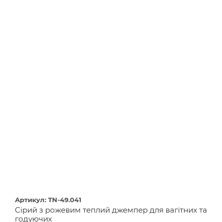
Артикул: TN-49.041
Сірий з рожевим теплий джемпер для вагітних та
годуючих