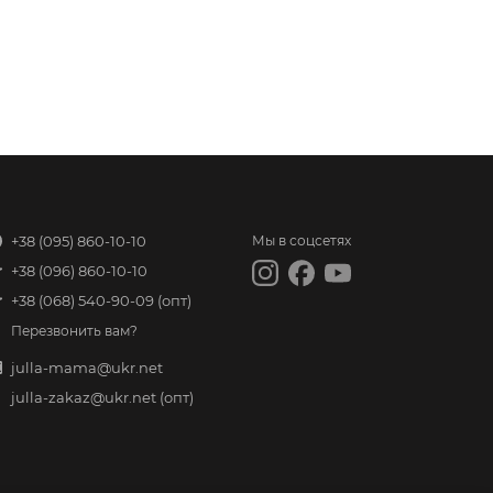
+38 (095) 860-10-10
Мы в соцсетях
+38 (096) 860-10-10
+38 (068) 540-90-09
(опт)
Перезвонить вам?
julla-mama@ukr.net
julla-zakaz@ukr.net
(опт)