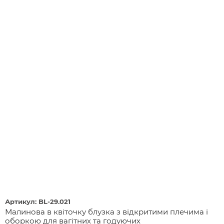
Артикул: BL-29.021
Малинова в квіточку блузка з відкритими плечима і
оборкою для вагітних та годуючих