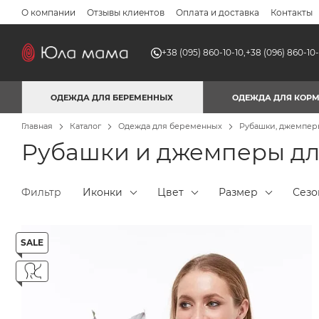
Перейти к основному контенту
О компании
Отзывы клиентов
Оплата и доставка
Контакты
+38 (095) 860-10-10,
+38 (096) 860-10-
ОДЕЖДА ДЛЯ БЕРЕМЕННЫХ
ОДЕЖДА ДЛЯ КОР
Главная
Каталог
Одежда для беременных
Рубашки, джемпер
Рубашки и джемперы д
Фильтр
Иконки
Цвет
Размер
Сезо
SALE