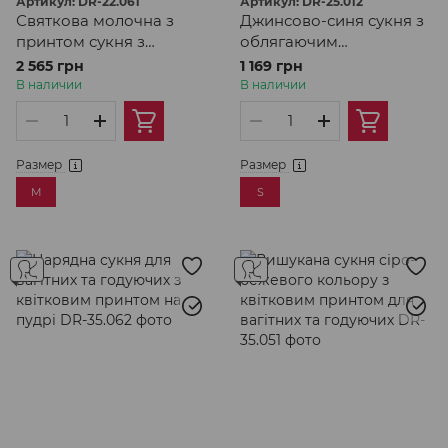
Артикул: DR-22.061
Артикул: DR-25.012
Святкова молочна з
Джинсово-синя сукня з
принтом сукня з
облягаючим
рукавами-буфами для
трикотажним верхом
2 565 грн
1 169 грн
вагітних та годуючих
для вагітних та
В наличии
В наличии
годуючих
Размер
Размер
M
S