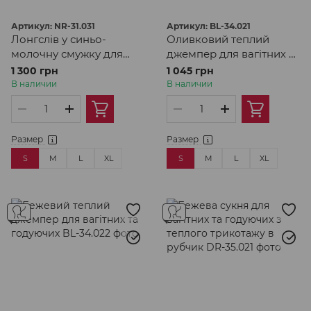
Артикул: NR-31.031
Артикул: BL-34.021
Лонгслів у синьо-
Оливковий теплий
молочну смужку для
джемпер для вагітних та
вагітних та годуючих
годуючих
1 300 грн
1 045 грн
В наличии
В наличии
Размер
Размер
S
M
L
XL
S
M
L
XL