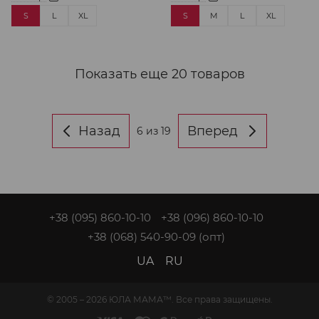
S
L
XL
S
M
L
XL
Показать еще 20 товаров
Назад
Вперед
6
из 19
+38 (095) 860-10-10
+38 (096) 860-10-10
+38 (068) 540-90-09
(опт)
UA
RU
© 2005 – 2026 ЮЛА МАМА™. Все права защищены.