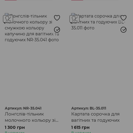
Артикул: NR-35.041
Артикул: BL-35.011
Лонгслів-тільник
Картата сорочка для
молочного кольору зі
вагітних та годуючих
смужкою кольору
1 300 грн
1 615 грн
капучино для вагітних
В наличии
В наличии