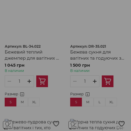
Артикул: BL-34.022
Артикул: DR-35.021
Бежевий теплий
Бежева сукня для
джемпер для вагітних та
вагітних та годуючих з
годуючих
теплого трикотажу в
1 045 грн
1 500 грн
рубчик
В наличии
В наличии
Размер
Размер
S
M
XL
S
M
L
XL