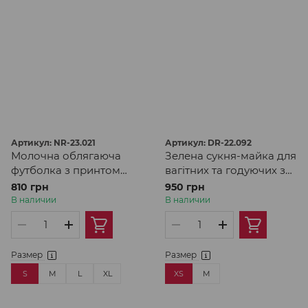
Артикул: NR-23.021
Артикул: DR-22.092
Молочна облягаюча
Зелена сукня-майка для
футболка з принтом
вагітних та годуючих з
птахи для вагітних та
трикотажу
810 грн
950 грн
годуючих
В наличии
В наличии
Размер
Размер
S
M
L
XL
XS
M