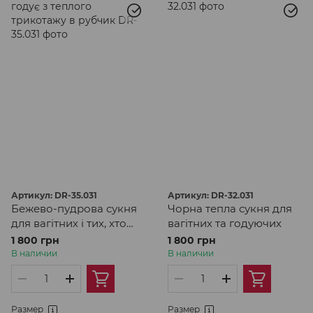
Артикул: DR-35.031
Артикул: DR-32.031
Бежево-пудрова сукня
Чорна тепла сукня для
для вагітних і тих, хто
вагітних та годуючих
годує з теплого
1 800 грн
1 800 грн
трикотажу в рубчик
В наличии
В наличии
Размер
Размер