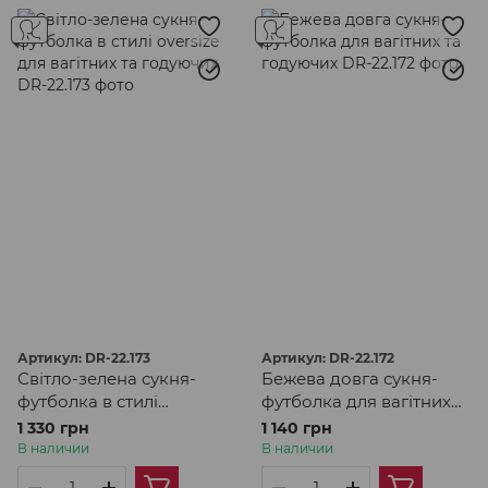
Артикул: DR-22.173
Артикул: DR-22.172
Світло-зелена сукня-
Бежева довга сукня-
футболка в стилі
футболка для вагітних
oversize для вагітних та
та годуючих
1 330 грн
1 140 грн
годуючих
В наличии
В наличии