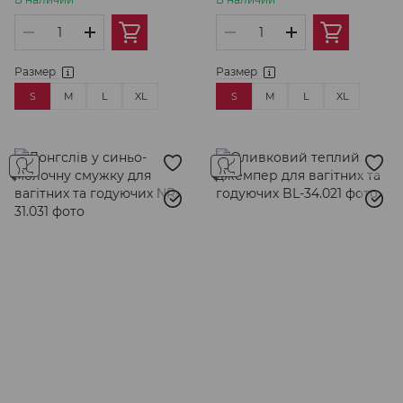
та годуючих
Размер
Размер
S
M
L
XL
S
M
L
XL