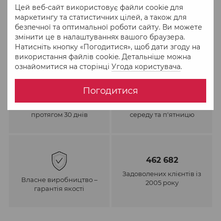
Цей веб-сайт використовує файли cookie для
маркетингу та статистичних цілей, а також для
безпечної та оптимальної роботи сайту. Ви можете
змінити це в налаштуваннях вашого браузера.
Натисніть кнопку «Погодитися», щоб дати згоду на
використання файлів cookie. Детальніше можна
ознайомитися на сторінці
Угода користувача
.
Погодитися
Обмін та повернення
Відправка в понеділок,
протягом 30 днів
середу та п'ятницю
462 682
Задоволених клієнтів із
Власне виробництво –
2005 року
гарантія якості