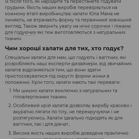
їх після того, як народите та перестанете годувати
грудьми. Якість наших виробів перевіряється на
кожному етапі виробництва: халати Юла Мама не
линяють, не втрачають форму та первинний зовнішній
вигляд. Також зверніть увагу на
нічні сорочки
і
піжами
для годуючих
які теж виготовляються з натуральних
тканин.
Чим хороші халати для тих, хто годує?
Спеціальні халати для мам, що годують і вагітних, які
розробляють наші експерти-дизайнери, від звичайних
халатів відрізняються тим, що вони здатні
пристосовуватися під округлі форми жінки в
положенні. Крім того, халати мають такі переваги:
Ми шиємо халати виключно з натуральних та
гіпоалергенних тканин.
Особливий крій халатів дозволяє виробу красиво і
акуратно лягати по тілу, не перекручуючи і не
розтягуючись. Халати ідеально підходять як для
вагітних, так і для дівчат..
Висока якість наших виробів доведена практично