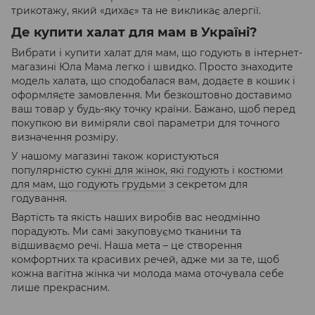
трикотажу, який «дихає» та не викликає алергії.
Де купити халат для мам в Україні?
Вибрати і купити халат для мам, що годують в інтернет-
магазині Юла Мама легко і швидко. Просто знаходите
модель халата, що сподобалася вам, додаєте в кошик і
оформляєте замовлення. Ми безкоштовно доставимо
ваш товар у будь-яку точку країни. Бажано, щоб перед
покупкою ви виміряли свої параметри для точного
визначення розміру.
У нашому магазині також користуються
популярністю
сукні для жінок, які годують
і
костюми
для мам, що годують грудьми
з секретом для
годування.
Вартість та якість наших виробів вас неодмінно
порадують. Ми самі закуповуємо тканини та
відшиваємо речі. Наша мета – це створення
комфортних та красивих речей, адже ми за те, щоб
кожна вагітна жінка чи молода мама оточувала себе
лише прекрасним.