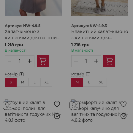
Артикул: NW-4.9.5
Артикул: NW-4.9.3
Халат-кімоно з
Блакитний халат-кімоно
кишенями для вагітних
з кишенями для
та годуючих в кольорі
вагітних
1 218 грн
1 218 грн
грейдж
В наявності
В наявності
Розмір
Розмір
S
M
L
XL
M
L
XL