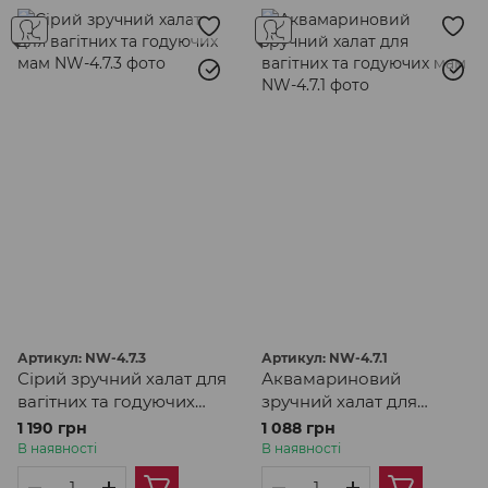
Артикул: NW-4.7.3
Артикул: NW-4.7.1
Сірий зручний халат для
Аквамариновий
вагітних та годуючих
зручний халат для
мам
вагітних та годуючих
1 190 грн
1 088 грн
мам
В наявності
В наявності