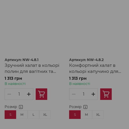
Артикул: NW-4.8.1
Артикул: NW-4.8.2
Зручний халат в кольорі
Комфортний халат в
полин для вагітних та
кольорі капучино для
годуючих
вагітних та годуючих
1 313 грн
1 313 грн
В наявності
В наявності
Розмір
Розмір
S
M
L
XL
S
M
XL