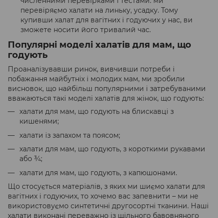
численними перевірками і тестами: ми
перевіряємо халати на линьку, усадку. Тому
купивши халат для вагітних і годуючих у нас, ви
зможете носити його тривалий час.
Популярні моделі халатів для мам, що
годують
Проаналізувавши ринок, вивчивши потреби і
побажання майбутніх і молодих мам, ми зробили
висновок, що найбільш популярними і затребуваними
вважаються такі моделі халатів для жінок, що годують:
халати для мам, що годують на блискавці з
кишенями;
халати із запахом та поясом;
халати для мам, що годують, з короткими рукавами
або ¾;
халати для мам, що годують, з капюшонами.
Що стосується матеріалів, з яких ми шиємо халати для
вагітних і годуючих, то хочемо вас запевнити – ми не
використовуємо синтетичні другосортні тканини. Наші
халати виконані переважно із щільного бавовняного