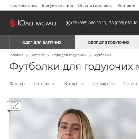
Перейти до основного контенту
Про компанію
Відгуки клієнтів
Оплата і доставка
Контакти
+38 (095) 860-10-10,
+38 (096) 860-10-
ОДЯГ ДЛЯ ВАГІТНИХ
ОДЯГ ДЛЯ ГОДУЮЧИХ
Головна
Каталог
Одяг для годуючих
Футболки
Футболки для годуючих
Фільтр
Іконки
Колір
Розмір
Сезон