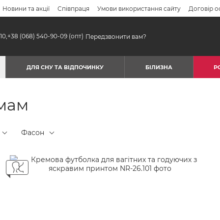
Новини та акції
Співпраця
Умови використання сайту
Договір о
10,
+38 (068) 540-90-09
(опт)
Передзвонити вам?
ДЛЯ СНУ ТА ВІДПОЧИНКУ
БІЛИЗНА
Р
 мам
Фасон