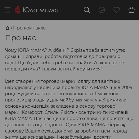
Про компанію
Про нас
Чому ЮЛА МАМА? А хіба ні? Скрізь треба встигнути:
домашні справи, робота, підготовка до прекрасної
події. Ще й для себе треба час знайти. А якщо це не
перша дитина? Тільки встигай крутитися!
Ідея створення торгової марки одягу для вагітних
народилася у керівника проекту ЮЛА МАМА ще в 2005
році. Будучи вагітною і зіткнувшись з обмеженою
пропозицією одягу для майбутніх мам, у неї виникла
основна концепція, закладена в основу торгової
марки. Комфорт, Стиль, Якість - ось три кити компанії
ЮЛА МАМА. Для нас це не просто слова, це поняття, що
доповнюють одне одного. Одяг ЮЛА МАМА зберігає
свободу Ваших рухів, допомагає зробити цей період
життя ще яскравішим і незабутнішим, досягти