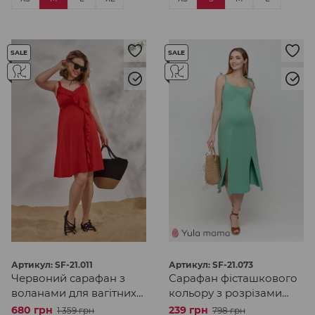
SALE
SALE
Артикул: SF-21.011
Артикул: SF-21.073
Червоний сарафан з
Сарафан фісташкового
воланами для вагітних
кольору з розрізами
та годуючих
для вагітних та
680 грн
239 грн
1 359 грн
798 грн