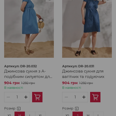
Артикул: DR-20.032
Артикул: DR-20.031
Джинсова сукня з А-
Джинсова сукня для
подібним силуетом для
вагітних та годуючих
вагітних та годуючих
904 грн
904 грн
1 292 грн
1 292 грн
В наявності
В наявності
Розмір
Розмір
XS
M
L
XL
XS
S
M
L