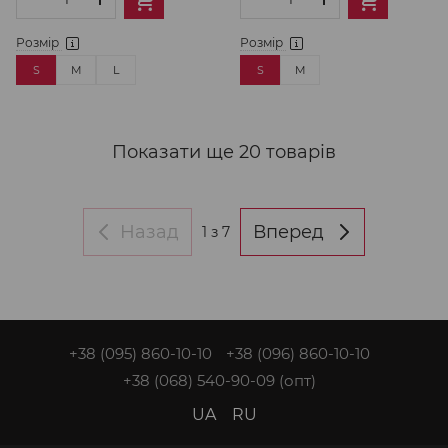
Розмір
Розмір
S
M
L
S
M
Показати ще 20 товарів
Назад
Вперед
1
з 7
+38 (095) 860-10-10
+38 (096) 860-10-10
+38 (068) 540-90-09
(опт)
UA
RU