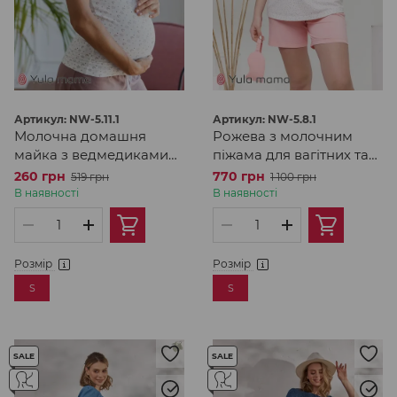
Артикул: NW-5.11.1
Артикул: NW-5.8.1
Молочна домашня
Рожева з молочним
майка з ведмедиками
піжама для вагітних та
для вагітних та
годуючих мам
260 грн
770 грн
519 грн
1 100 грн
годуючих
В наявності
В наявності
Розмір
Розмір
S
S
SALE
SALE