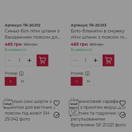
Артикул: TR-20.012
Артикул: TR-20.013
Синьо-білі літні штани з
Біло-блакитні в смужку
бандажним поясом для
літні штани з поясом під
вагітних
живіт для вагітних
465 грн
465 грн
930 грн
930 грн
В наявності
В наявності
Розмір
Розмір
S
M
S
M
SALE
SALE