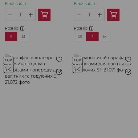
годуючих
В наявності
В наявності
Розмір
Розмір
S
M
XS
S
M
SALE
SALE