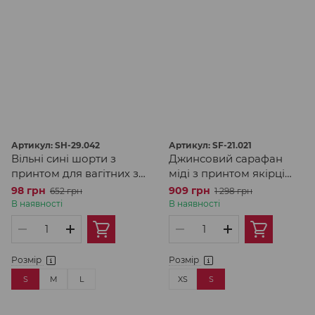
Артикул: SH-29.042
Артикул: SF-21.021
Вільні сині шорти з
Джинсовий сарафан
принтом для вагітних з
міді з принтом якірці
поясом під живіт
для вагітних та
98 грн
909 грн
652 грн
1 298 грн
годуючих з
В наявності
В наявності
регульованими
бретелями
Розмір
Розмір
S
M
L
XS
S