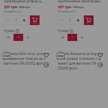
лампасами штани з
молочними лампасами
поясом під животик для
штани з поясом під
237 грн
237 грн
789 грн
789 грн
вагітних
животик для вагітних
В наявності
В наявності
Розмір
Розмір
XS
S
M
XS
S
M
SALE
SALE