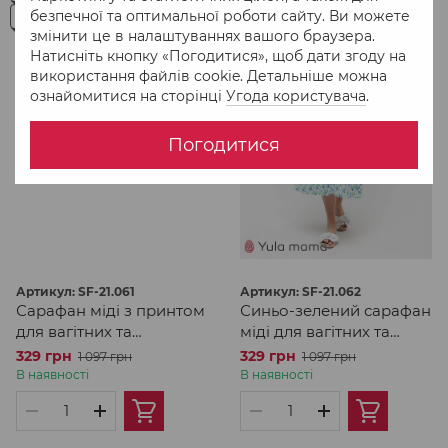
безпечної та оптимальної роботи сайту. Ви можете
змінити це в налаштуваннях вашого браузера.
Натисніть кнопку «Погодитися», щоб дати згоду на
використання файлів cookie. Детальніше можна
ознайомитися на сторінці
Угода користувача
.
Погодитися
Артикул: SF-21.061
Артикул: SF-21.062
Сарафан міді з принтом
Синьо-зелений сарафан
для вагітних та
міді для вагітних та
годуючих
годуючих
329 грн
329 грн
1 097 грн
1 097 грн
В наявності
В наявності