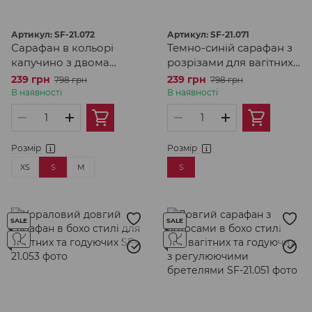
Артикул: SF-21.072
Артикул: SF-21.071
Сарафан в кольорі
Темно-синій сарафан з
капучино з двома
розрізами для вагітних
розрізами попереду
та годуючих
239 грн
239 грн
798 грн
798 грн
для вагітних та
В наявності
В наявності
годуючих
Розмір
Розмір
XS
S
M
S
SALE
SALE