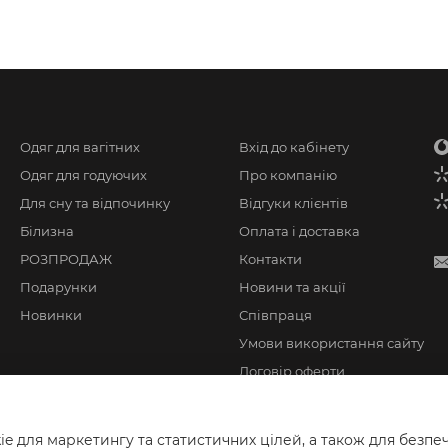
Одяг для вагітних
Вхід до кабінету
Одяг для годуючих
Про компанію
Для сну та відпочинку
Відгуки клієнтів
Білизна
Оплата і доставка
РОЗПРОДАЖ
Контакти
Подарунки
Новини та акції
Новинки
Співпраця
Умови використання сайту
Договір оферти
 для маркетингу та статистичних цілей, а також для безпеч