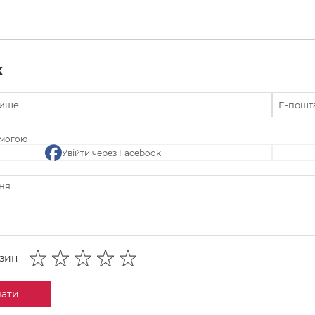
к
омогою
Увійти через Facebook
азин
лати