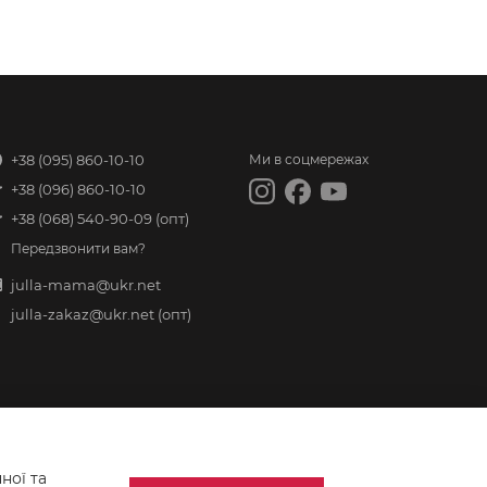
+38 (095) 860-10-10
Ми в соцмережах
+38 (096) 860-10-10
+38 (068) 540-90-09
(опт)
Передзвонити вам?
julla-mama@ukr.net
julla-zakaz@ukr.net
(опт)
ної та