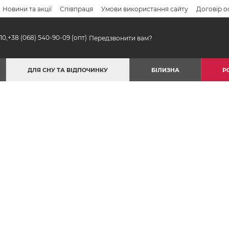
Новини та акції
Співпраця
Умови використання сайту
Договір о
10,
+38 (068) 540-90-09
(опт)
Передзвонити вам?
ДЛЯ СНУ ТА ВІДПОЧИНКУ
БІЛИЗНА
Р