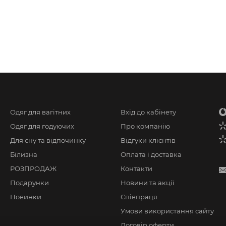
Одяг для вагітних
Вхід до кабінету
Одяг для годуючих
Про компанію
Для сну та відпочинку
Відгуки клієнтів
Білизна
Оплата і доставка
РОЗПРОДАЖ
Контакти
Подарунки
Новини та акції
Новинки
Співпраця
Умови використання сайту
Договір оферти