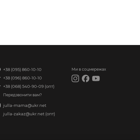
+38 (095) 860-10-10
Ми в соцмережах
+38 (096) 860-10-10
+38 (068) 540-90-09
(опт)
Передзвонити вам?
julla-mama@ukr.net
julla-zakaz@ukr.net
(опт)