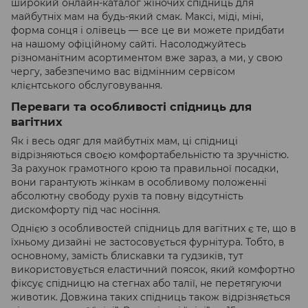
широкий онлайн-каталог жіночих спідниць для
майбутніх мам на будь-який смак. Максі, міді, міні,
форма сонця і олівець — все це ви можете придбати
на нашому офіційному сайті. Насолоджуйтесь
різноманітним асортиментом вже зараз, а ми, у свою
чергу, забезпечимо вас відмінним сервісом
клієнтського обслуговування.
Переваги та особливості спідниць для
вагітних
Як і весь одяг для майбутніх мам, ці спідниці
відрізняються своєю комфортабельністю та зручністю.
За рахунок грамотного крою та правильної посадки,
вони гарантують жінкам в особливому положенні
абсолютну свободу рухів та повну відсутність
дискомфорту під час носіння.
Однією з особливостей спідниць для вагітних є те, що в
їхньому дизайні не застосовується фурнітура. Тобто, в
основному, замість блискавки та гудзиків, тут
використовується еластичний поясок, який комфортно
фіксує спідницю на стегнах або талії, не перетягуючи
животик. Довжина таких спідниць також відрізняється