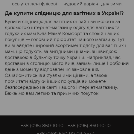
ось утеплені флісові — чудовий варіант для зими.
Де купити спідницю для вагітних в Україні?
Купити спідницю для вагітних онлайн ви можете за
допомогою інтернет-магазину одягу для вагітних та
годуючих мам Юла Мама! Комфорт та спокій наших
покупців — головний пріоритет нашого магазину. Тут
ви знайдете широкий асортимент одягу для вагітних і
мам, що годують, за вигідними цінами, зі швидкою
доставкою в будь-яку точку України. Наприклад, час
доставки в столицю, місто Київ, займає лише 1 робочий
день з моменту відправлення замовлення.
Ознайомитись із актуальними цінами, а також
прочитати відгуки інших покупців ви можете
безпосередньо на сайті нашого інтернет-магазину.
Бажаємо вам легких та приємних покупок!
+38 (095) 860-10-10
+38 (096) 860-10-10
+38 (068) 540-90-09
(опт)