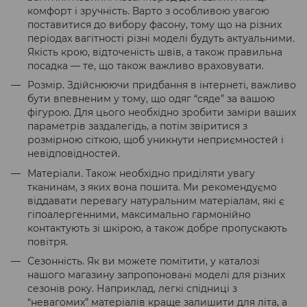
комфорт і зручність. Варто з особливою увагою
поставитися до вибору фасону, тому що на різних
періодах вагітності різні моделі будуть актуальними.
Якість крою, відточеність швів, а також правильна
посадка — те, що також важливо враховувати.
Розмір. Здійснюючи придбання в інтернеті, важливо
бути впевненим у тому, що одяг “сяде” за вашою
фігурою. Для цього необхідно зробити заміри ваших
параметрів заздалегідь, а потім звіритися з
розмірною сіткою, щоб уникнути неприємностей і
невідповідностей.
Матеріали. Також необхідно приділяти увагу
тканинам, з яких вона пошита. Ми рекомендуємо
віддавати перевагу натуральним матеріалам, які є
гіпоалергенними, максимально гармонійно
контактують зі шкірою, а також добре пропускають
повітря.
Сезонність. Як ви можете помітити, у каталозі
нашого магазину запропоновані моделі для різних
сезонів року. Наприклад, легкі спідниці з
“невагомих” матеріалів краще залишити для літа, а