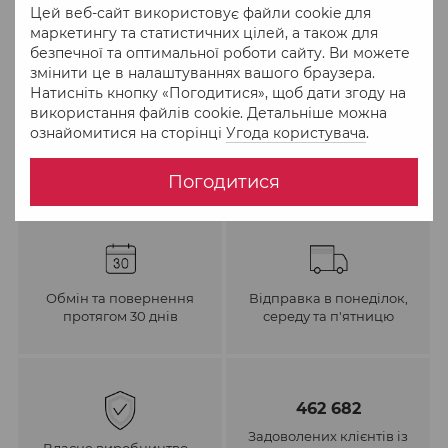
Цей веб-сайт використовує файли cookie для
До обраного
Порівняти
маркетингу та статистичних цілей, а також для
безпечної та оптимальної роботи сайту. Ви можете
змінити це в налаштуваннях вашого браузера.
Натисніть кнопку «Погодитися», щоб дати згоду на
використання файлів cookie. Детальніше можна
ознайомитися на сторінці
Угода користувача
.
Погодитися
Обмін та повернення
Відправка в понеділок,
протягом 30 днів
середу та п'ятницю
462 682
Задоволених клієнтів із
Власне виробництво –