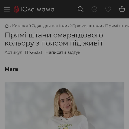
Каталог
Одяг для вагітних
Брюки, штани
Прямі штан
Прямі штани смарагдового
кольору з поясом під живіт
Артикул:
TR-26.121
Написати відгук
Mara