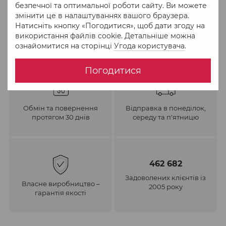
безпечної та оптимальної роботи сайту. Ви можете
змінити це в налаштуваннях вашого браузера.
Натисніть кнопку «Погодитися», щоб дати згоду на
використання файлів cookie. Детальніше можна
ознайомитися на сторінці
Угода користувача
.
Погодитися
Обмін та повернення
Відправка в понеділок,
протягом 30 днів
середу та п'ятницю
462 682
Задоволених клієнтів із
Власне виробництво –
2005 року
гарантія якості