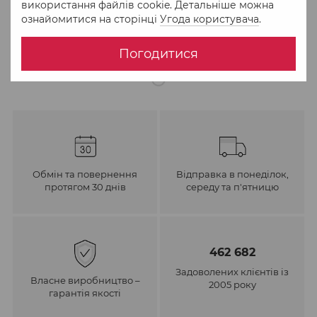
використання файлів cookie. Детальніше можна
ознайомитися на сторінці
Угода користувача
.
До обраного
Порівняти
Погодитися
Обмін та повернення
Відправка в понеділок,
протягом 30 днів
середу та п'ятницю
462 682
Задоволених клієнтів із
Власне виробництво –
2005 року
гарантія якості