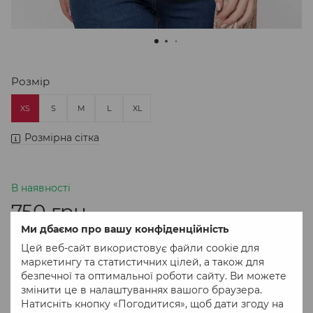
Розмір
XS
S
M
L
XL
Розмірна сітка
В наявності
750 грн
Ми дбаємо про вашу конфіденційність
Цей веб-сайт використовує файли cookie для
В кошик
маркетингу та статистичних цілей, а також для
безпечної та оптимальної роботи сайту. Ви можете
змінити це в налаштуваннях вашого браузера.
Придбати в 1 клік
Натисніть кнопку «Погодитися», щоб дати згоду на