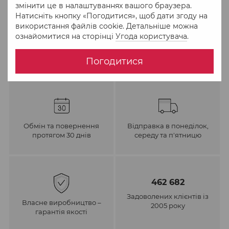
змінити це в налаштуваннях вашого браузера.
Натисніть кнопку «Погодитися», щоб дати згоду на
До обраного
Порівняти
використання файлів cookie. Детальніше можна
ознайомитися на сторінці
Угода користувача
.
Погодитися
Обмін та повернення
Відправка в понеділок,
протягом 30 днів
середу та п'ятницю
462 682
Задоволених клієнтів із
Власне виробництво –
2005 року
гарантія якості