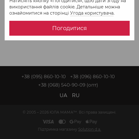
Натисніть кнопку «Погодитися», щоб дати згоду на
використання файлів cookie. Детальніше можна
ознайомитися на сторінці
Угода користувача
.
Погодитися
+38 (095) 860-10-10
+38 (096) 860-10-10
+38 (068) 540-90-09
(опт)
UA
RU
© 2005 – 2026 ЮЛА МАМА™. Всі права захищені.
Підтримка магазину
Solution d.a.
Інтернет-магазин створений з Хорошоп