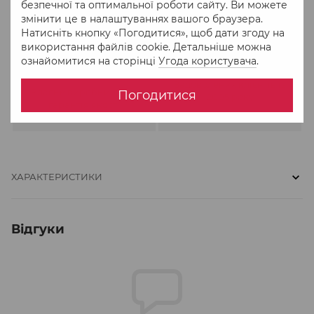
безпечної та оптимальної роботи сайту. Ви можете
змінити це в налаштуваннях вашого браузера.
Натисніть кнопку «Погодитися», щоб дати згоду на
використання файлів cookie. Детальніше можна
ознайомитися на сторінці
Угода користувача
.
462 682
Задоволених клієнтів із
Власне виробництво –
Погодитися
2005 року
гарантія якості
ХАРАКТЕРИСТИКИ
Відгуки